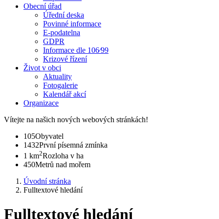
Obecní úřad
Úřední deska
Povinné informace
E-podatelna
GDPR
Informace dle 106⁄99
Krizové řízení
Život v obci
Aktuality
Fotogalerie
Kalendář akcí
Organizace
Vítejte na našich nových webových stránkách!
105
Obyvatel
1432
První písemná zmínka
2
1 km
Rozloha v ha
450
Metrů nad mořem
Úvodní stránka
Fulltextové hledání
Fulltextové hledání