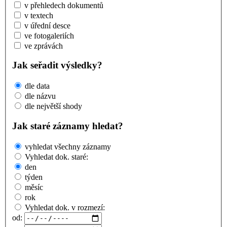
v přehledech dokumentů
v textech
v úřední desce
ve fotogaleriích
ve zprávách
Jak seřadit výsledky?
dle data
dle názvu
dle největší shody
Jak staré záznamy hledat?
vyhledat všechny záznamy
Vyhledat dok. staré:
den
týden
měsíc
rok
Vyhledat dok. v rozmezí:
od: