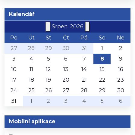
Kalendář
Srpen
2026
Po
Út
St
Čt
Pá
So
Ne
27
28
29
30
31
1
2
3
4
5
6
7
8
9
10
11
12
13
14
15
16
17
18
19
20
21
22
23
24
25
26
27
28
29
30
31
1
2
3
4
5
6
Mobilní aplikace