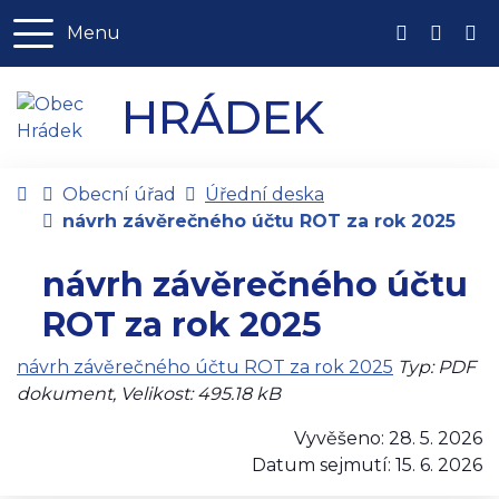
Rovnou na obsah
Rovnou na menu
Menu
+420 734 
hradek
HRÁDEK
Úvodní stránka
Obecní úřad
Úřední deska
návrh závěrečného účtu ROT za rok 2025
návrh závěrečného účtu
ROT za rok 2025
návrh závěrečného účtu ROT za rok 2025
Typ: PDF
dokument, Velikost: 495.18 kB
Vyvěšeno: 28. 5. 2026
Datum sejmutí: 15. 6. 2026