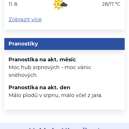
11. 8.
28/17 °C
úterý
Zobrazit více
Pranostiky
Pranostika na akt. měsíc
Moc hub srpnových - moc vánic
sněhových.
Pranostika na akt. den
Málo plodů v srpnu, málo včel z jara.