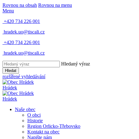
Rovnou na obsah
Rovnou na menu
Menu
+420 734 226 001
hradek.uo@tiscali.cz
+420 734 226 001
hradek.uo@tiscali.cz
Hledaný výraz
Hledat
rozšířené vyhledávání
Hrádek
Hrádek
Naše obec
O obci
Historie
Region Orlicko-Třebovsko
Kontakt na obec
Napište nám