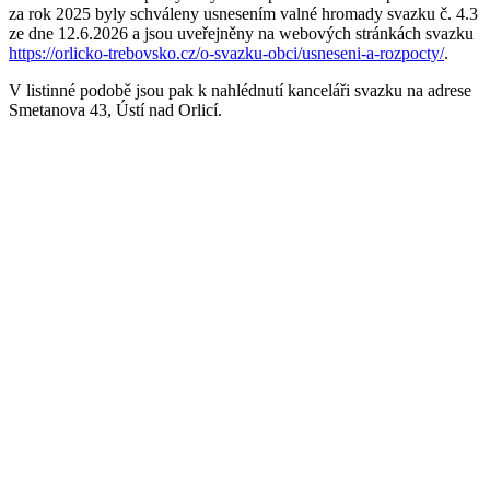
za rok 2025 byly schváleny usnesením valné hromady svazku č. 4.3
ze dne 12.6.2026 a jsou uveřejněny na webových stránkách svazku
https://orlicko-trebovsko.cz/o-svazku-obci/usneseni-a-rozpocty/
.
V listinné podobě jsou pak k nahlédnutí kanceláři svazku na adrese
Smetanova 43, Ústí nad Orlicí.