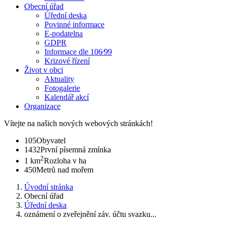
Obecní úřad
Úřední deska
Povinné informace
E-podatelna
GDPR
Informace dle 106⁄99
Krizové řízení
Život v obci
Aktuality
Fotogalerie
Kalendář akcí
Organizace
Vítejte na našich nových webových stránkách!
105
Obyvatel
1432
První písemná zmínka
2
1 km
Rozloha v ha
450
Metrů nad mořem
Úvodní stránka
Obecní úřad
Úřední deska
oznámení o zveřejnění záv. účtu svazku...