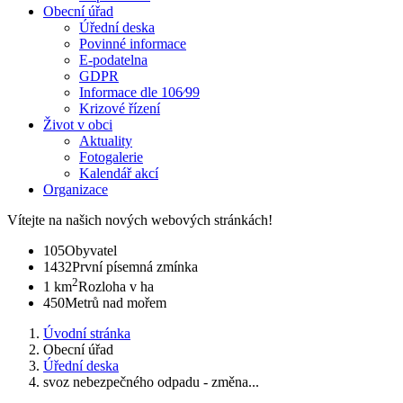
Obecní úřad
Úřední deska
Povinné informace
E-podatelna
GDPR
Informace dle 106⁄99
Krizové řízení
Život v obci
Aktuality
Fotogalerie
Kalendář akcí
Organizace
Vítejte na našich nových webových stránkách!
105
Obyvatel
1432
První písemná zmínka
2
1 km
Rozloha v ha
450
Metrů nad mořem
Úvodní stránka
Obecní úřad
Úřední deska
svoz nebezpečného odpadu - změna...