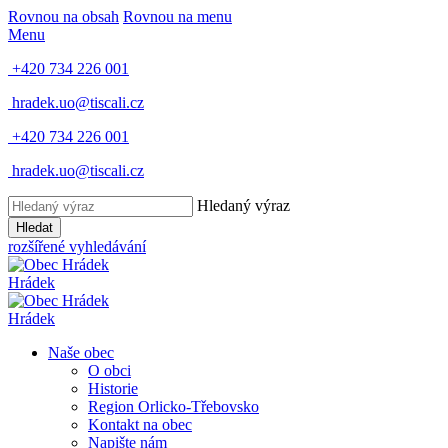
Rovnou na obsah
Rovnou na menu
Menu
+420 734 226 001
hradek.uo@tiscali.cz
+420 734 226 001
hradek.uo@tiscali.cz
Hledaný výraz
Hledat
rozšířené vyhledávání
Hrádek
Hrádek
Naše obec
O obci
Historie
Region Orlicko-Třebovsko
Kontakt na obec
Napište nám