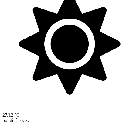
27/12 °C
pondělí
10. 8.