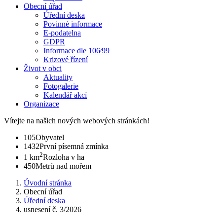
Obecní úřad
Úřední deska
Povinné informace
E-podatelna
GDPR
Informace dle 106⁄99
Krizové řízení
Život v obci
Aktuality
Fotogalerie
Kalendář akcí
Organizace
Vítejte na našich nových webových stránkách!
105
Obyvatel
1432
První písemná zmínka
2
1 km
Rozloha v ha
450
Metrů nad mořem
Úvodní stránka
Obecní úřad
Úřední deska
usnesení č. 3/2026