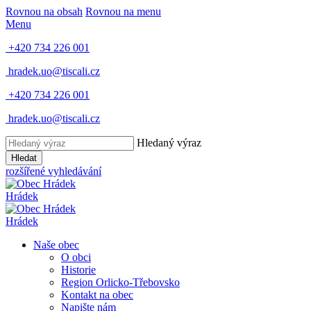
Rovnou na obsah
Rovnou na menu
Menu
+420 734 226 001
hradek.uo@tiscali.cz
+420 734 226 001
hradek.uo@tiscali.cz
Hledaný výraz
Hledat
rozšířené vyhledávání
Hrádek
Hrádek
Naše obec
O obci
Historie
Region Orlicko-Třebovsko
Kontakt na obec
Napište nám