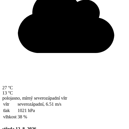
27 °C
13 °C
polojasno, mírný severozápadní vítr
vítr
severozápadní,
6.51 m/s
tlak
1021 hPa
vlhkost
38 %
středa 12. 8. 2026