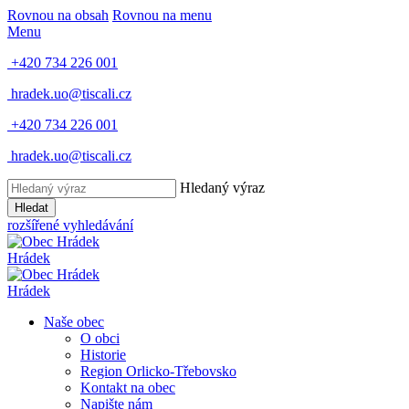
Rovnou na obsah
Rovnou na menu
Menu
+420 734 226 001
hradek.uo@tiscali.cz
+420 734 226 001
hradek.uo@tiscali.cz
Hledaný výraz
Hledat
rozšířené vyhledávání
Hrádek
Hrádek
Naše obec
O obci
Historie
Region Orlicko-Třebovsko
Kontakt na obec
Napište nám