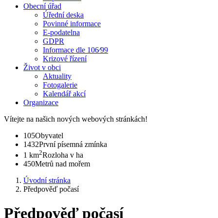
Obecní úřad
Úřední deska
Povinné informace
E-podatelna
GDPR
Informace dle 106⁄99
Krizové řízení
Život v obci
Aktuality
Fotogalerie
Kalendář akcí
Organizace
Vítejte na našich nových webových stránkách!
105
Obyvatel
1432
První písemná zmínka
2
1 km
Rozloha v ha
450
Metrů nad mořem
Úvodní stránka
Předpověď počasí
Předpověď počasí