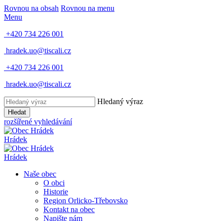
Rovnou na obsah
Rovnou na menu
Menu
+420 734 226 001
hradek.uo@tiscali.cz
+420 734 226 001
hradek.uo@tiscali.cz
Hledaný výraz
Hledat
rozšířené vyhledávání
Hrádek
Hrádek
Naše obec
O obci
Historie
Region Orlicko-Třebovsko
Kontakt na obec
Napište nám