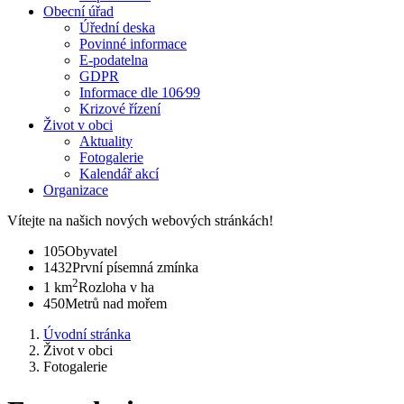
Obecní úřad
Úřední deska
Povinné informace
E-podatelna
GDPR
Informace dle 106⁄99
Krizové řízení
Život v obci
Aktuality
Fotogalerie
Kalendář akcí
Organizace
Vítejte na našich nových webových stránkách!
105
Obyvatel
1432
První písemná zmínka
2
1 km
Rozloha v ha
450
Metrů nad mořem
Úvodní stránka
Život v obci
Fotogalerie