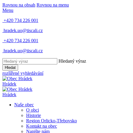
Rovnou na obsah
Rovnou na menu
Menu
+420 734 226 001
hradek.uo@tiscali.cz
+420 734 226 001
hradek.uo@tiscali.cz
Hledaný výraz
Hledat
rozšířené vyhledávání
Hrádek
Hrádek
Naše obec
O obci
Historie
Region Orlicko-Třebovsko
Kontakt na obec
Napište nám