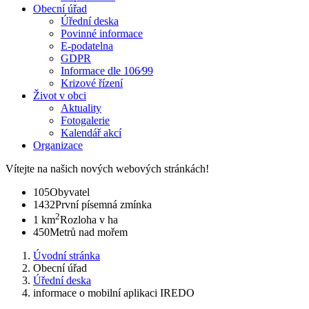
Obecní úřad
Úřední deska
Povinné informace
E-podatelna
GDPR
Informace dle 106⁄99
Krizové řízení
Život v obci
Aktuality
Fotogalerie
Kalendář akcí
Organizace
Vítejte na našich nových webových stránkách!
105
Obyvatel
1432
První písemná zmínka
2
1 km
Rozloha v ha
450
Metrů nad mořem
Úvodní stránka
Obecní úřad
Úřední deska
informace o mobilní aplikaci IREDO