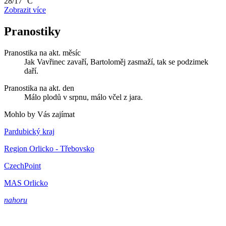
28/17 °C
Zobrazit více
Pranostiky
Pranostika na akt. měsíc
Jak Vavřinec zavaří, Bartoloměj zasmaží, tak se podzimek
daří.
Pranostika na akt. den
Málo plodů v srpnu, málo včel z jara.
Mohlo by Vás zajímat
Pardubický kraj
Region Orlicko - Třebovsko
CzechPoint
MAS Orlicko
nahoru